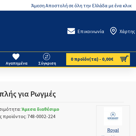
Άμεση Αποστολή σε όλη την Ελλάδα με ένα κλικ
Επικοινωνία
Χάρτης
0 προϊόν(τα) - 0,00€
Αγαπημένα
Σύγκριση
πλής για Ρωγμές
σιμότητα:
Άμεσα διαθέσιμο
ς προϊόντος:
748-0002-224
Royal