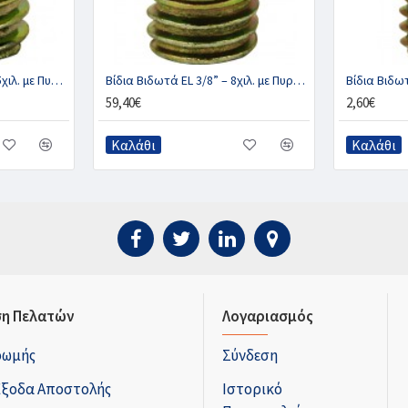
Βίδια Βιδωτά EEL 3/8” – 5χιλ. με Πυρήνα Τιτανίου, STROMSHOLM
Βίδια Βιδωτά EL 3/8” – 8χιλ. με Πυρήνα Τιτανίου, STROMSHOLM
59,40€
2,60€
Καλάθι
Καλάθι
η Πελατών
Λογαριασμός
ρωμής
Σύνδεση
Έξοδα Αποστολής
Ιστορικό