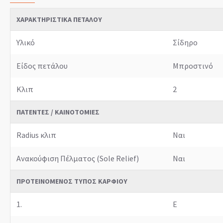
ΧΑΡΑΚΤΗΡΙΣΤΙΚΆ ΠΕΤΆΛΟΥ
Υλικό
Σίδηρο
Είδος πετάλου
Μπροστινό
Κλιπ
2
ΠΑΤΈΝΤΕΣ / ΚΑΙΝΟΤΟΜΊΕΣ
Radius κλιπ
Ναι
Ανακούφιση Πέλματος (Sole Relief)
Ναι
ΠΡΟΤΕΙΝΌΜΕΝΟΣ ΤΎΠΟΣ ΚΑΡΦΙΟΎ
1.
E