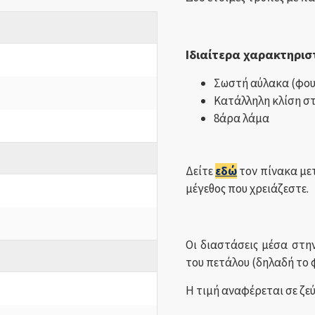
Ιδιαίτερα χαρακτηρισ
Σωστή αύλακα (φο
Κατάλληλη κλίση στ
8άρα λάμα
Δείτε
εδώ
τον πίνακα μετ
μέγεθος που χρειάζεστε.
Οι διαστάσεις μέσα στη
του πετάλου (δηλαδή το
Η τιμή αναφέρεται σε ζε