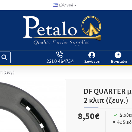
Ελληνικά
2310 464754
Σύνδεση
Εγγραφή
π (ζευγ.)
DF QUARTER με
2 κλιπ (ζευγ.)
8,50€
Διαθε
Κωδικό