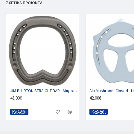
ΣΧΕΤΙΚΑ ΠΡΟΪΟΝΤΑ
JIM BLURTON STRAIGHT BAR - Μπροστινό με 2 κλιπ (ζευγ.)
Alu Mushroom Closed - LK
43,00€
42,00€
Καλάθι
Καλάθι