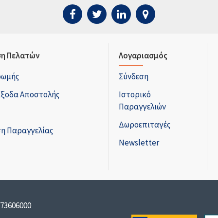
η Πελατών
Λογαριασμός
ρωμής
Σύνδεση
Έξοδα Αποστολής
Ιστορικό
Παραγγελιών
Δωροεπιταγές
η Παραγγελίας
Newsletter
173606000