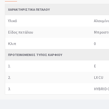
ΧΑΡΑΚΤΗΡΙΣΤΙΚΆ ΠΕΤΆΛΟΥ
Υλικό
Αλουμίν
Είδος πετάλου
Μπροστ
Κλιπ
0
ΠΡΟΤΕΙΝΌΜΕΝΟΣ ΤΎΠΟΣ ΚΑΡΦΙΟΎ
1.
E
2.
LX CU
3.
HYBRID 