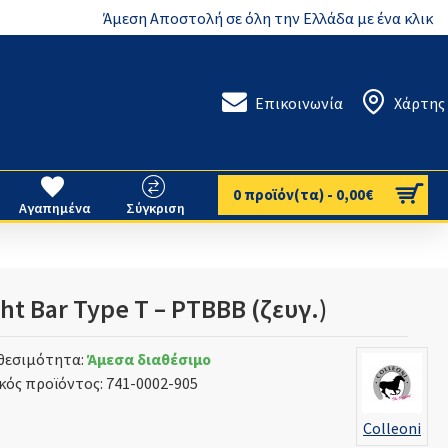
Άμεση Αποστολή σε όλη την Ελλάδα με ένα κλικ
Επικοινωνία
Χάρτης
0 προϊόν(τα) - 0,00€
Αγαπημένα
Σύγκριση
ght Bar Type T – PTBBB (ζευγ.)
θεσιμότητα:
Άμεσα διαθέσιμο
κός προϊόντος:
741-0002-905
Colleoni