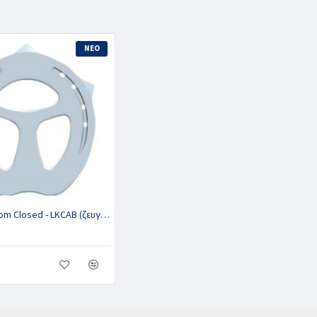
ΝΕΟ
Alu Mushroom Closed - LKCAB (ζευγ.+2 κλιπ γυρισμένα)