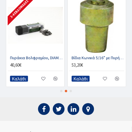
3-4 ΕΒΔΟΜΆΔΕΣ
HOLM
Πυράκια Βολφραμίου, DIAMOND 5 χιλ
Βίδια Κωνικά 5/16” με Πυρήνα Τιτανίου, STROMSHOLM με Στρογγυλό Κεφάλι
40,60€
53,20€
Καλάθι
Καλάθι