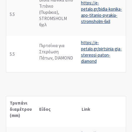
https://e-
Τιτάνιο
petalo.gr/bidia-konika-
(Πυράκια),
5.5
apo-titanio-pyrakia-
STROMSHOLM
stromsholm-6xil
6χιλ
https://e-
Πιρτσίνια για
petalo.gr/pirtsinia-gia-
Στερέωση
5.5
stereosi-paton-
Πάτων, DIAMOND
diamond
Τρυπάνι
διαμέτρου
Είδος
Link
(mm)