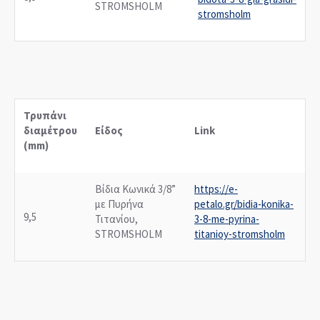
STROMSHOLM
stromsholm
Τρυπάνι
διαμέτρου
Είδος
Link
(mm)
Βίδια Κωνικά 3/8”
https://e-
με Πυρήνα
petalo.gr/bidia-konika-
9,5
Τιτανίου,
3-8-me-pyrina-
STROMSHOLM
titanioy-stromsholm