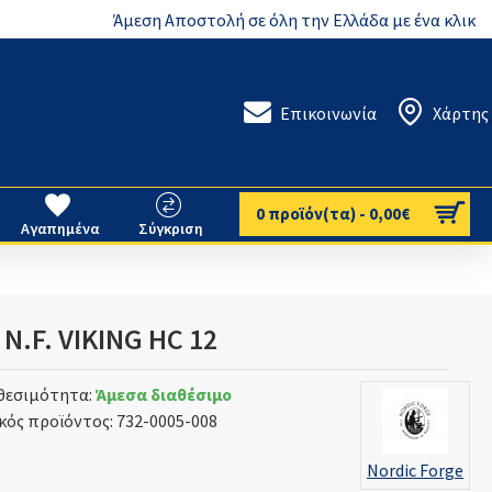
Άμεση Αποστολή σε όλη την Ελλάδα με ένα κλικ
Επικοινωνία
Χάρτης
0 προϊόν(τα) - 0,00€
Αγαπημένα
Σύγκριση
N.F. VIKING HC 12
θεσιμότητα:
Άμεσα διαθέσιμο
κός προϊόντος:
732-0005-008
Nordic Forge