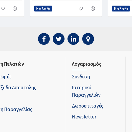
Καλάθι
Καλάθι
η Πελατών
Λογαριασμός
ρωμής
Σύνδεση
Έξοδα Αποστολής
Ιστορικό
Παραγγελιών
Δωροεπιταγές
η Παραγγελίας
Newsletter