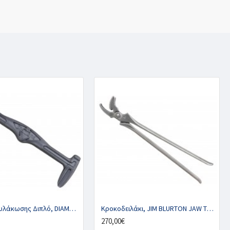
Εργαλείο Αυλάκωσης Διπλό, DIAMOND
Κροκοδειλάκι, JIM BLURTON JAW TYPE
270,00€