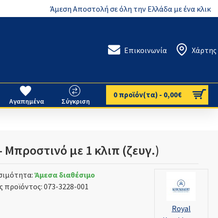
Άμεση Αποστολή σε όλη την Ελλάδα με ένα κλικ
Επικοινωνία
Χάρτης
0 προϊόν(τα) - 0,00€
Αγαπημένα
Σύγκριση
 Μπροστινό με 1 κλιπ (ζευγ.)
σιμότητα:
Άμεσα διαθέσιμο
ς προϊόντος:
073-3228-001
Royal