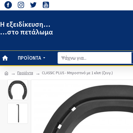
Η εξειδίκευση...
...στο πετάλωμα
ΠΡΟΪΌΝΤΑ
Προϊόντα
CLASSIC PLUS - Μπροστινό με 1 κλιπ (ζευγ.)