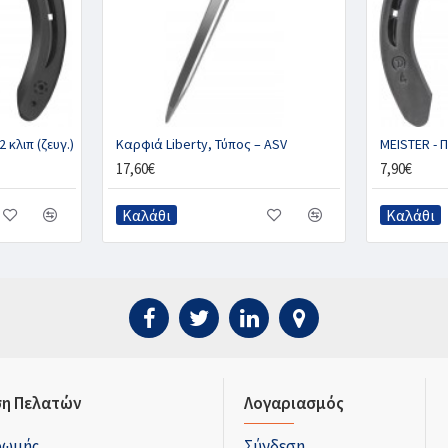
 κλιπ (ζευγ.)
Καρφιά Liberty, Τύπος – ASV
MEISTER - Πι
17,60€
7,90€
Καλάθι
Καλάθι
η Πελατών
Λογαριασμός
ρωμής
Σύνδεση