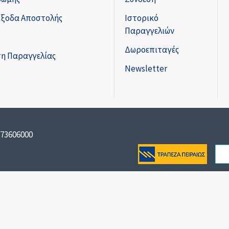
Έξοδα Αποστολής
Ιστορικό
Παραγγελιών
Δωροεπιταγές
η Παραγγελίας
Newsletter
173606000