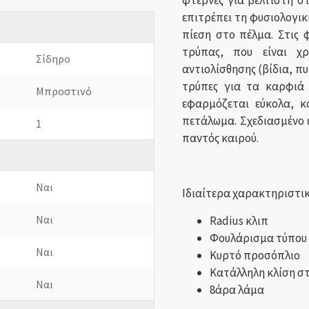
φτέρνες για βέλτιστη στ
επιτρέπει τη φυσιολογικ
πίεση στο πέλμα. Στις 
τρύπας, που είναι χ
Σίδηρο
αντιολίσθησης (βίδια, πυ
τρύπες για τα καρφιά 
Μπροστινό
εφαρμόζεται εύκολα, κ
πετάλωμα.
Σχεδιασμένο 
1
παντός καιρού.
Ναι
Ιδιαίτερα χαρακτηριστικ
Ναι
Radius κλιπ
Φουλάρισμα τύπου 
Ναι
Κυρτό προσόπλιο
Κατάλληλη κλίση στ
Ναι
8άρα λάμα