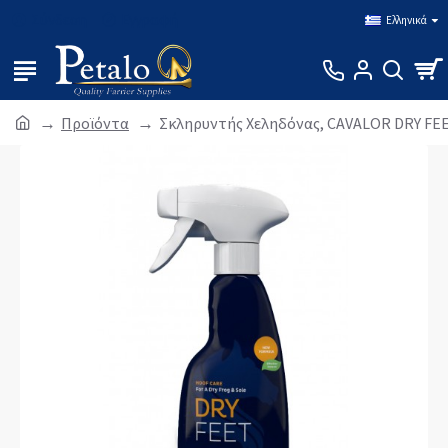
Σύνδεση
Εγγραφή
Ελληνικά
Προϊόντα
Σκληρυντής Χεληδόνας, CAVALOR DRY FE