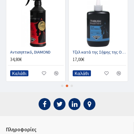
ABS
Αντισηπτικό, DIAMOND
Τζελ κατά της Σήψης της Oπλής, DIAMOND BLUE
34,80€
17,00€
Καλάθι
Καλάθι
Πληροφορίες