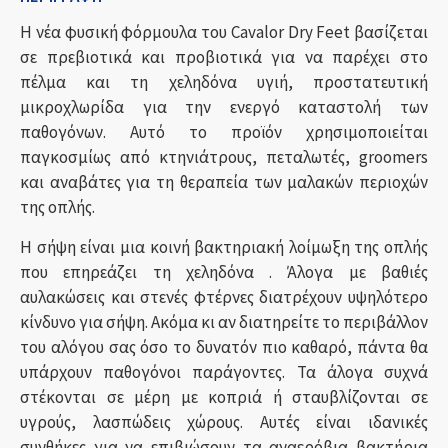
Η νέα φυσική φόρμουλα του Cavalor Dry Feet βασίζεται
σε πρεβιοτικά και προβιοτικά για να παρέχει στο
πέλμα και τη χεληδόνα υγιή, προστατευτική
μικροχλωρίδα για την ενεργό καταστολή των
παθογόνων. Αυτό το προϊόν χρησιμοποιείται
παγκοσμίως από κτηνιάτρους, πεταλωτές, groomers
και αναβάτες για τη θεραπεία των μαλακών περιοχών
της οπλής.
Η σήψη είναι μια κοινή βακτηριακή λοίμωξη της οπλής
που επηρεάζει τη χεληδόνα . Άλογα με βαθιές
αυλακώσεις και στενές φτέρνες διατρέχουν υψηλότερο
κίνδυνο για σήψη. Ακόμα κι αν διατηρείτε το περιβάλλον
του αλόγου σας όσο το δυνατόν πιο καθαρό, πάντα θα
υπάρχουν παθογόνοι παράγοντες. Τα άλογα συχνά
στέκονται σε μέρη με κοπριά ή σταυβλίζονται σε
υγρούς, λασπώδεις χώρους. Αυτές είναι ιδανικές
συνθήκες για να επιβιώσουν τα αναερόβια βακτήρια