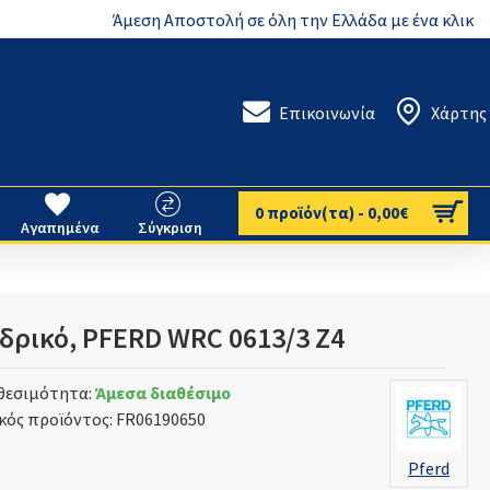
Άμεση Αποστολή σε όλη την Ελλάδα με ένα κλικ
Επικοινωνία
Χάρτης
0 προϊόν(τα) - 0,00€
Αγαπημένα
Σύγκριση
δρικό, PFERD WRC 0613/3 Z4
θεσιμότητα:
Άμεσα διαθέσιμο
κός προϊόντος:
FR06190650
Pferd