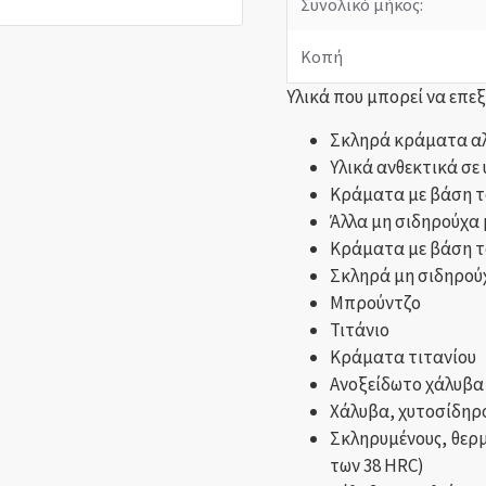
Συνολικό μήκος:
Κοπή
Υλικά που μπορεί να επε
Σκληρά κράματα αλ
Υλικά ανθεκτικά σε
Κράματα με βάση τ
Άλλα μη σιδηρούχα
Κράματα με βάση το
Σκληρά μη σιδηρού
Μπρούντζο
Τιτάνιο
Κράματα τιτανίου
Ανοξείδωτο χάλυβα
Χάλυβα, χυτοσίδηρ
Σκληρυμένους, θερμ
των 38 HRC)