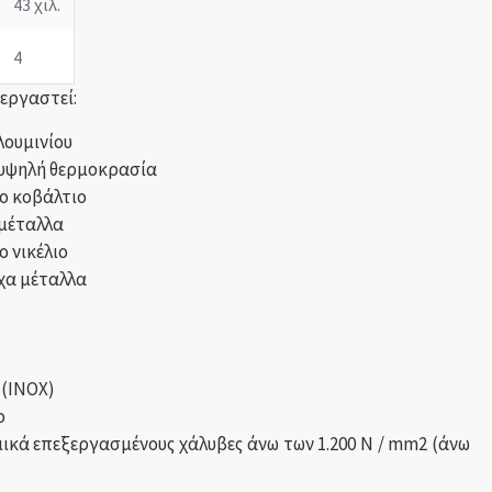
43 χιλ.
4
ξεργαστεί:
ουμινίου
 υψηλή θερμοκρασία
ο κοβάλτιο
 μέταλλα
 νικέλιο
χα μέταλλα
 (INOX)
ο
ικά επεξεργασμένους χάλυβες άνω των 1.200 N / mm2 (άνω