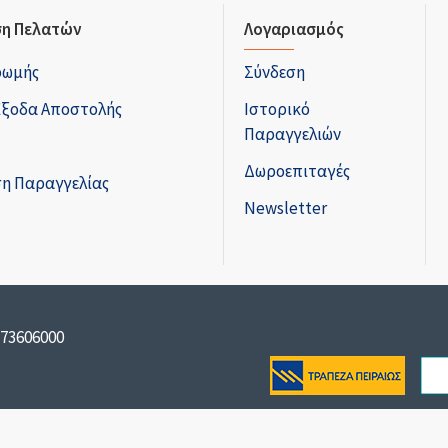
η Πελατών
Λογαριασμός
ρωμής
Σύνδεση
Έξοδα Αποστολής
Ιστορικό
Παραγγελιών
Δωροεπιταγές
η Παραγγελίας
Newsletter
173606000