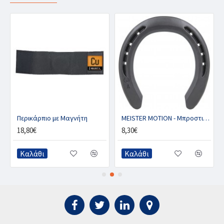
Περικάρπιο με Μαγνήτη
MEISTER MOTION - Μπροστινό με 2 κλιπ (ζευγ.)
18,80€
8,30€
Καλάθι
Καλάθι