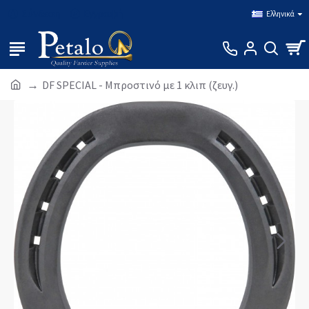
Σύνδεση
Εγγραφή
Ελληνικά
DF SPECIAL - Μπροστινό με 1 κλιπ (ζευγ.)