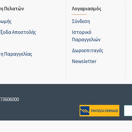
η Πελατών
Λογαριασμός
ρωμής
Σύνδεση
Έξοδα Αποστολής
Ιστορικό
Παραγγελιών
Δωροεπιταγές
η Παραγγελίας
Newsletter
173606000