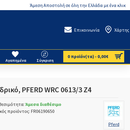
Άμεση Αποστολή σε όλη την Ελλάδα με ένα κλικ
Επικοινωνία
Χάρτης
0 προϊόν(τα) - 0,00€
Αγαπημένα
Σύγκριση
δρικό, PFERD WRC 0613/3 Z4
θεσιμότητα:
Άμεσα διαθέσιμο
κός προϊόντος:
FR06190650
Pferd