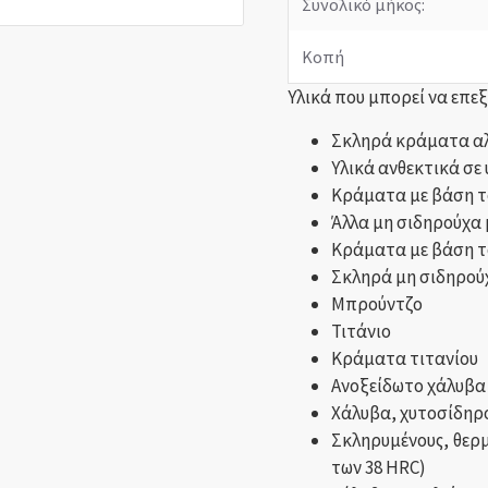
Συνολικό μήκος:
Κοπή
Υλικά που μπορεί να επε
Σκληρά κράματα αλ
Υλικά ανθεκτικά σε
Κράματα με βάση τ
Άλλα μη σιδηρούχα
Κράματα με βάση το
Σκληρά μη σιδηρού
Μπρούντζο
Τιτάνιο
Κράματα τιτανίου
Ανοξείδωτο χάλυβα
Χάλυβα, χυτοσίδηρ
Σκληρυμένους, θερμ
των 38 HRC)