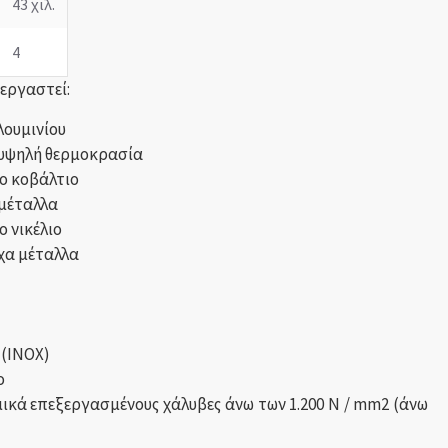
43 χιλ.
4
ξεργαστεί:
ουμινίου
 υψηλή θερμοκρασία
ο κοβάλτιο
 μέταλλα
 νικέλιο
χα μέταλλα
 (INOX)
ο
ικά επεξεργασμένους χάλυβες άνω των 1.200 N / mm2 (άνω