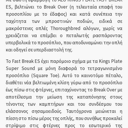
ES, βελτιώνει το Break Over (η τελευταία επαφή του
προσοπλίου με το έδαφος) και κατά συνέπεια την
ταχύτητα των μπροστινών ποδιών, ειδικά σε
μακρόστενες οπλές Thoroughbred αλόγων, χωρίς να
χρειάζεται να επέμβει ο πεταλωτής ρασπάροντας
υπερβολικά το προσόπλιο, που αποδυναμώνει την οπλή
και οδηγεί σε υπερδιαστολή της.
Το Fast Break ES έχει παρόμοιο σχήμα με τα Kings Plate
Super Sound με μόνη διαφορά το τετραγωνισμένο
προσόπλιο (Square Toe). Αυτό το καινοτόμο πέταλο,
διαθέτει νέα βελτιωμένη κλίση γύρω από το προσόπλιο
έως πίσω στις φτέρνες, επιταχύνοντας το Break Over με
αποτέλεσμα την μείωση της καταπόνησης στους
τένοντες των καμπτήρων και του συνδέσμου του
ελάσσονος σησαμοειδούς. Ταυτόχρονα μειώνεται η
πίεση στο πίσω μέρος της οπλής, που συνήθως προκαλεί
στρίψιμο στις φτέρνες προς το εσωτερικό της