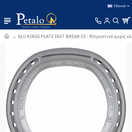
Σύνδεση
Εγγραφή
Ελληνικά
ALU KINGS PLATE FAST BREAK ES - Μπροστινό χωρίς κλι