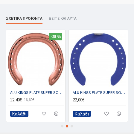
ΣΧΕΤΙΚΑ ΠΡΟΪΟΝΤΑ
ΔΕΙΤΕ ΚΑΙ ΑΥΤΑ
-25 %
ALU KINGS PLATE SUPER SOUND CU - Μπροστινό με 1 κλιπ (ζευγ.)
ALU KINGS PLATE SUPER SOUND BLUE BOND - Μπροστινό με 1 κλιπ (ζευγ.)
0€
22,00€
24,40€
16,60€
λάθι
Καλάθι
Καλάθι